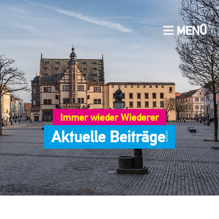
MENÜ
Immer wieder Wiederer
A
k
t
u
e
l
l
e
B
e
i
t
r
ä
g
e